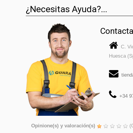
¿Necesitas Ayuda?...
Contacta
C. V
Huesca (S
tien
+34 9
Opinione(s) y valoración(s)
(