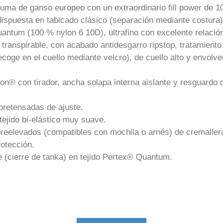
pluma de ganso europeo con un extraordinario fill power de 1
dispuesta en tabicado clásico (separación mediante costura)
Quantum (100 % nylon 6 10D), ultrafino con excelente relació
 transpirable, con acabado antidesgarro ripstop, tratamien
coge en el cuello mediante velcro), de cuello alto y envolv
on® con tirador, ancha solapa interna aislante y resguardo d
 pretensadas de ajuste.
tejido bi-elástico muy suave.
sobreelevados (compatibles con mochila o arnés) de cremalle
otección.
e (cierre de tanka) en tejido Pertex® Quantum.