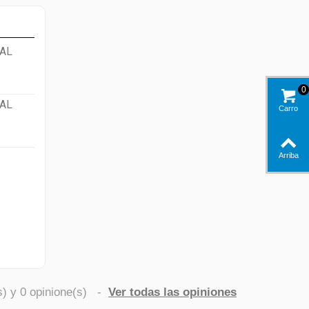
AL
0
AL
Carro
Arriba
s) y
0
opinione(s)
-
Ver todas las opiniones