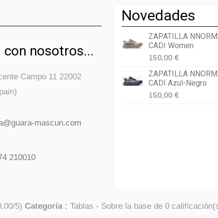
Novedades
ZAPATILLA NNORM
CADI Women
 con nosotros...
150,00 €
ZAPATILLA NNORM
icente Campo 11 22002
CADI Azul-Negro
pain)
150,00 €
da@guara-mascun.com
74 210010
0,00
/
5
)
Categoría :
Tablas
- Sobre la base de
0
calificación(