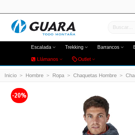
Escalada
Trekking
Barrancos
Llámanos
Outlet
Inicio
>
Hombre
>
Ropa
>
Chaquetas Hombre
>
Cha
-20%