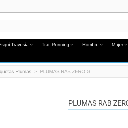
Esquí Travesía
Trail Running
Hombre
Mujer
quetas Plumas
>
PLUMAS RAB ZERO G
PLUMAS RAB ZER