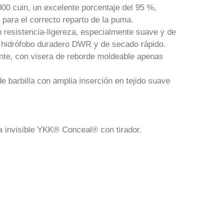
000 cuin, un excelente porcentaje del 95 %,
 para el correcto reparto de la puma.
n resistencia-ligereza, especialmente suave y de
to hidrófobo duradero DWR y de secado rápido.
ente, con visera de reborde moldeable apenas
e barbilla con amplia inserción en tejido suave
ra invisible YKK® Conceal® con tirador.