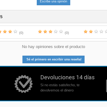
Escribe una opinión
/
5
(0)
(0)
No hay opiniones sobre el producto
Sé el primero en escribir una reseña!
Devoluciones 14 días
Si no estás satisfecho, te
devolvemos el dinero