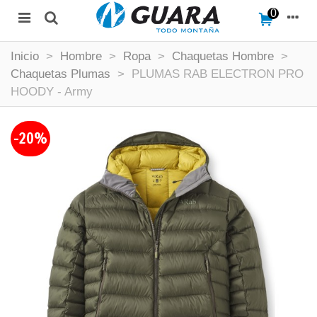
0
Inicio
>
Hombre
>
Ropa
>
Chaquetas Hombre
>
Chaquetas Plumas
>
PLUMAS RAB ELECTRON PRO
HOODY - Army
-20%