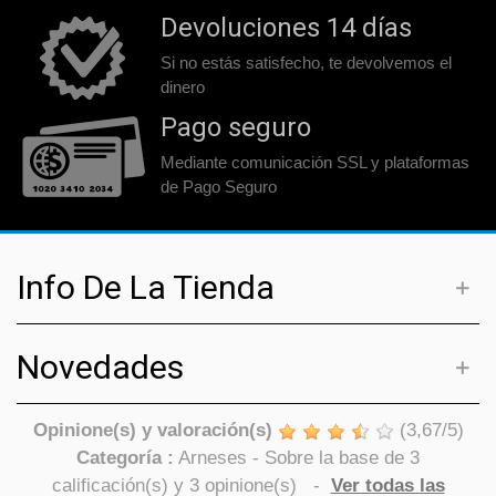
Devoluciones 14 días
Si no estás satisfecho, te devolvemos el
dinero
Pago seguro
Mediante comunicación SSL y plataformas
de Pago Seguro
Info De La Tienda
Novedades
Opinione(s) y valoración(s)
(
3,67
/
5
)
Categoría :
Arneses
- Sobre la base de
3
calificación(s) y
3
opinione(s)
-
Ver todas las