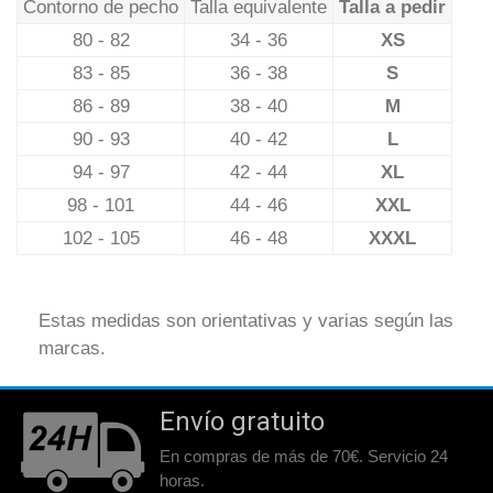
Contorno de pecho
Talla equivalente
Talla a pedir
80 - 82
34 - 36
XS
83 - 85
36 - 38
S
86 - 89
38 - 40
M
90 - 93
40 - 42
L
94 - 97
42 - 44
XL
98 - 101
44 - 46
XXL
102 - 105
46 - 48
XXXL
Estas medidas son orientativas y varias según las
marcas.
Envío gratuito
En compras de más de 70€. Servicio 24
horas.