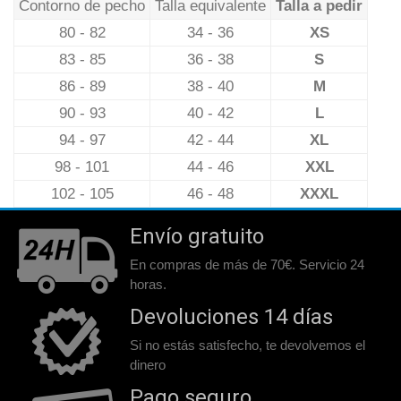
Contorno de pecho
Talla equivalente
Talla a pedir
80 - 82
34 - 36
XS
83 - 85
36 - 38
S
86 - 89
38 - 40
M
90 - 93
40 - 42
L
94 - 97
42 - 44
XL
98 - 101
44 - 46
XXL
102 - 105
46 - 48
XXXL
Envío gratuito
En compras de más de 70€. Servicio 24
horas.
Devoluciones 14 días
Si no estás satisfecho, te devolvemos el
dinero
Pago seguro