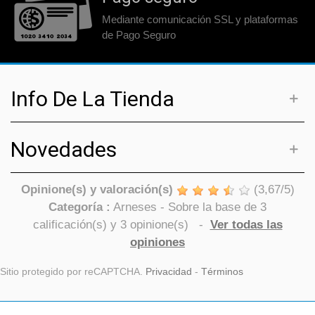
Mediante comunicación SSL y plataformas
de Pago Seguro
Info De La Tienda
Novedades
Opinione(s) y valoración(s)
(
3,67
/
5
)
Categoría :
Arneses
- Sobre la base de
3
calificación(s) y
3
opinione(s)
-
Ver todas las
opiniones
Sitio protegido por reCAPTCHA.
Privacidad
-
Términos