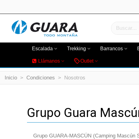
Escalada
Trekking
Barrancos
Llámanos
Outlet
Inicio
>
Condiciones
>
Nosotros
Grupo Guara Mascún,
Grupo GUARA-MASCÚN (Camping Mascún S.L.) 