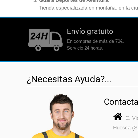
Guara Deportes de Aventura.
Tienda especializada en montaña, en la ci
Envío gratuito
En compras de más de 70€.
Servicio 24 horas.
¿Necesitas Ayuda?...
Contacta
C. V
Huesca (S