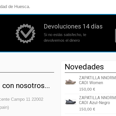
udad de Huesca.
Devoluciones 14 días
Si no estás satisfecho, te
devolvemos el dinero
Novedades
ZAPATILLA NNORM
CADI Women
 con nosotros...
150,00 €
ZAPATILLA NNORM
icente Campo 11 22002
CADI Azul-Negro
pain)
150,00 €