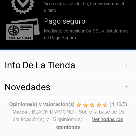
Si no estás satisfecho, te devolvemos el
dinero
Pago seguro
Mediante comunicación SSL y plataformas
de Pago Seguro
Info De La Tienda
Novedades
Opinione(s) y valoración(s)
(
4,40
/
5
)
Marca :
BLACK DIAMOND
- Sobre la base de
15
calificación(s) y
15
opinione(s)
-
Ver todas las
opiniones