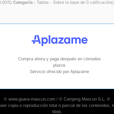
0,00
/
5
)
Categoría :
Tablas
- Sobre la base de
0
calificación(
Compra ahora y paga después en cómodos
plazos
Servicio ofrecido por Aplazame
© www.guara-mascun.com / © Camping Mascun S.L. ®
er copia o reproducción total o parcial de los contenidos, te
Web.