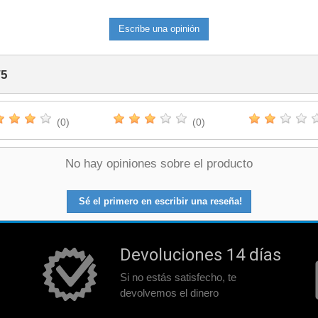
Escribe una opinión
/
5
(0)
(0)
No hay opiniones sobre el producto
Sé el primero en escribir una reseña!
Devoluciones 14 días
Si no estás satisfecho, te
devolvemos el dinero