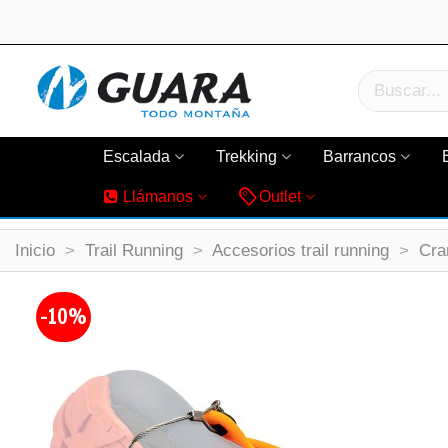
Escalada
Trekking
Barrancos
Llámanos
Outlet
Inicio
>
Trail Running
>
Accesorios trail running
>
Cra
-10%