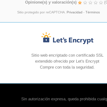
Opinione(s) y valoración(s)
(
Sitio protegido por reCAPTCHA.
Privacidad
-
Términos
Sitio web encriptado con certificado SSL
extendido ofrecido por Let's Encrypt
Compre con toda la seguridad.
Sin autorización expresa, queda prohibida cualqui