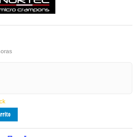
horas
ck
arrito