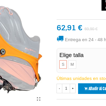
62,91 €
69,90 €
Entrega en 24 - 48 
Elige talla
S
M
Últimas unidades en sto
Añadir Al C
-
+