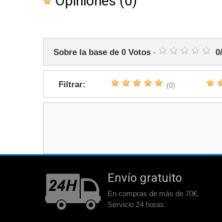
Opiniones
(0)
Sobre la base de
0
Votos
-
0
Filtrar:
(0)
Envío gratuito
En compras de más de 70€.
Servicio 24 horas.