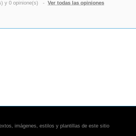
s) y
0
opinione(s)
-
Ver todas las opiniones
xtos, imágenes, estilos y plantillas de este sitio