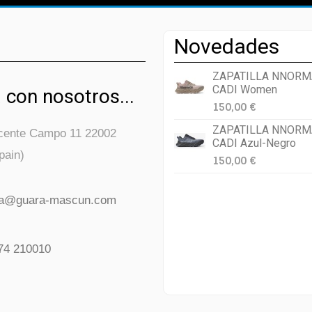
Novedades
ZAPATILLA NNORM
CADI Women
 con nosotros...
150,00 €
ZAPATILLA NNORM
icente Campo 11 22002
CADI Azul-Negro
pain)
150,00 €
da@guara-mascun.com
74 210010