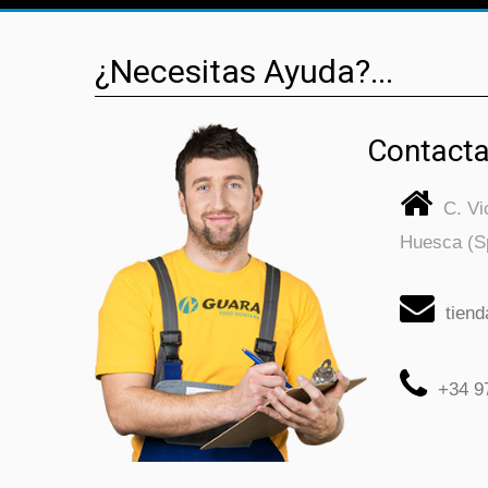
¿Necesitas Ayuda?...
Contacta
C. V
Huesca (S
tien
+34 9