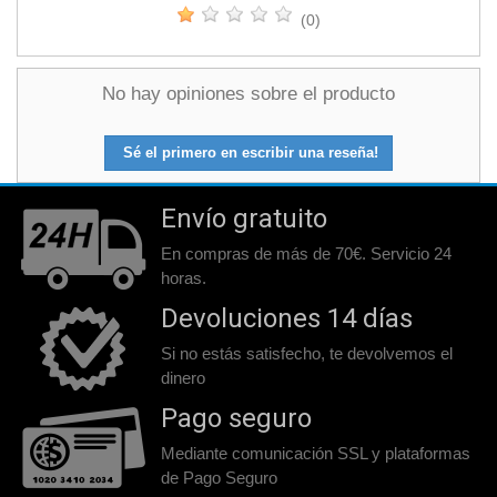
(0)
No hay opiniones sobre el producto
Sé el primero en escribir una reseña!
Envío gratuito
En compras de más de 70€. Servicio 24
horas.
Devoluciones 14 días
Si no estás satisfecho, te devolvemos el
dinero
Pago seguro
Mediante comunicación SSL y plataformas
de Pago Seguro