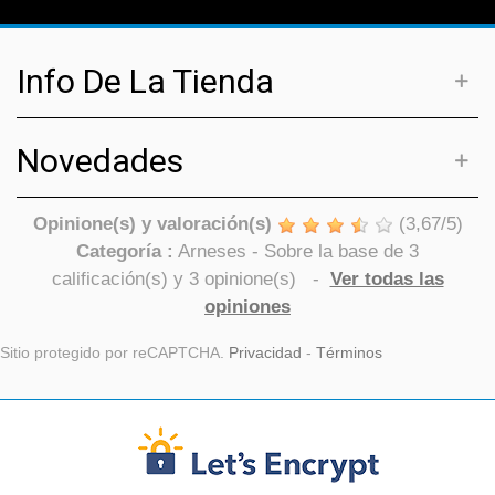
Info De La Tienda
Novedades
Opinione(s) y valoración(s)
(
3,67
/
5
)
Categoría :
Arneses
- Sobre la base de
3
calificación(s) y
3
opinione(s)
-
Ver todas las
opiniones
Sitio protegido por reCAPTCHA.
Privacidad
-
Términos