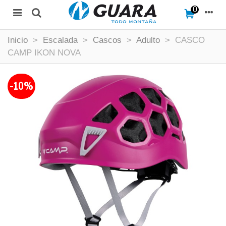
0
Inicio
>
Escalada
>
Cascos
>
Adulto
>
CASCO
CAMP IKON NOVA
-10%