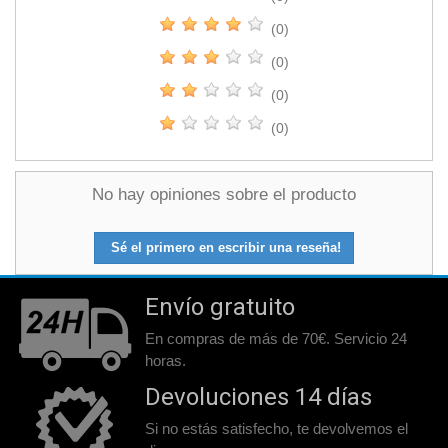
(0)
(0)
(0)
(0)
No hay opiniones sobre el producto
Sé el primero en escribir una reseña!
Envío gratuito
En compras de más de 70€. Servicio 24
horas.
Devoluciones 14 días
Si no estás satisfecho, te devolvemos el