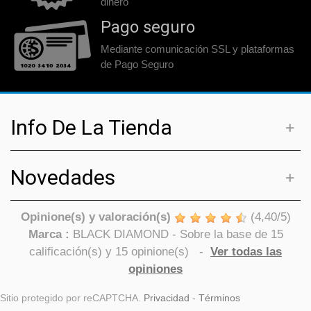
dinero
Pago seguro
Mediante comunicación SSL y plataformas
de Pago Seguro
Info De La Tienda
Novedades
Opinione(s) y valoración(s)
(
4,40
/
5
)
Marca :
BLACK DIAMOND
- Sobre la base de
15
calificación(s) y
15
opinione(s)
-
Ver todas las
opiniones
Sitio protegido por reCAPTCHA.
Privacidad
-
Términos