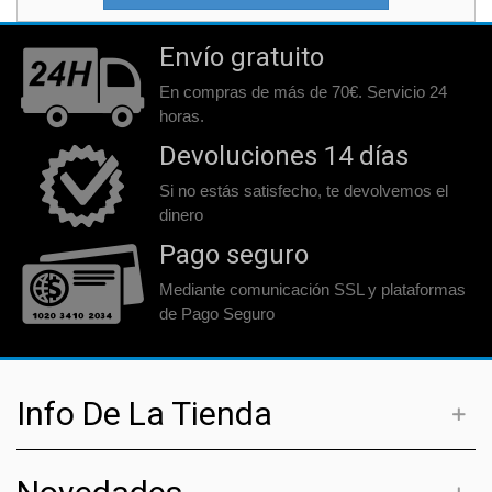
Envío gratuito
En compras de más de 70€. Servicio 24
horas.
Devoluciones 14 días
Si no estás satisfecho, te devolvemos el
dinero
Pago seguro
Mediante comunicación SSL y plataformas
de Pago Seguro
Info De La Tienda