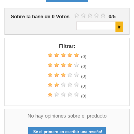
Sobre la base de
0
Votos
-
0
/
5
Filtrar:
(0)
(0)
(0)
(0)
(0)
No hay opiniones sobre el producto
Sé el primero en escribir una reseña!