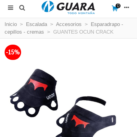
0
Inicio
>
Escalada
>
Accesorios
>
Esparadrapo -
cepillos - cremas
>
GUANTES OCUN CRACK
-15%