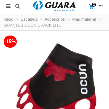
0
Inicio
>
Escalada
>
Accesorios
>
Mas material
>
GUANTES OCUN CRACK LITE
-15%