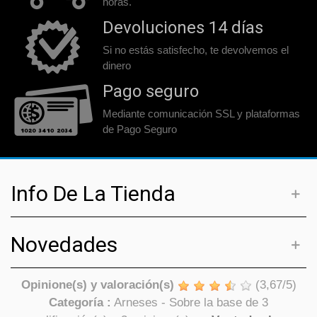
horas.
Devoluciones 14 días
Si no estás satisfecho, te devolvemos el
dinero
Pago seguro
Mediante comunicación SSL y plataformas
de Pago Seguro
Info De La Tienda
Novedades
Opinione(s) y valoración(s)
(
3,67
/
5
)
Categoría :
Arneses
- Sobre la base de
3