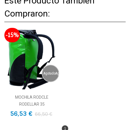
Este Producto También
Compraron:
-15%
AgotadoAgotado
MOCHILA RODCLE
RODELLAR 35
56,53 €
66,50 €
1