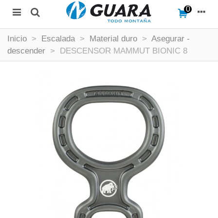
0
Inicio
>
Escalada
>
Material duro
>
Asegurar -
descender
>
DESCENSOR MAMMUT BIONIC 8