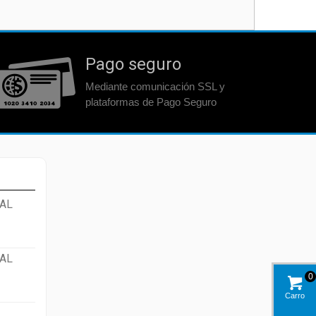
Pago seguro
Mediante comunicación SSL y
plataformas de Pago Seguro
AL
AL
0
Carro