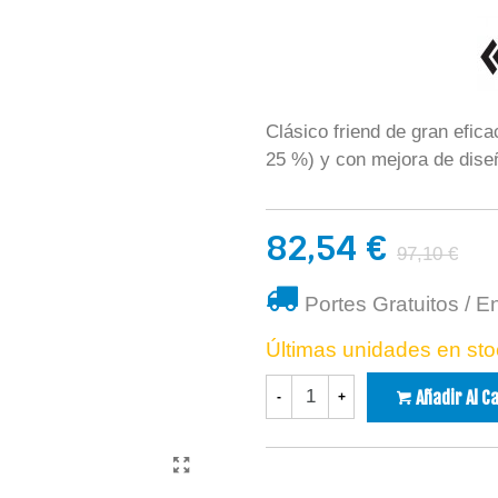
Clásico friend de gran efic
25 %) y con mejora de dise
82,54 €
97,10 €
Portes Gratuitos / E
Últimas unidades en sto
Añadir Al C
-
+