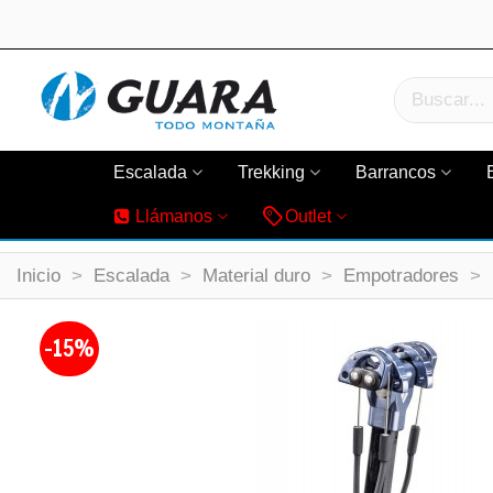
Escalada
Trekking
Barrancos
Llámanos
Outlet
Inicio
>
Escalada
>
Material duro
>
Empotradores
>
-15%