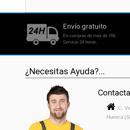
Envío gratuito
En compras de más de 70€.
Servicio 24 horas.
¿Necesitas Ayuda?...
Contacta
C. V
Huesca (S