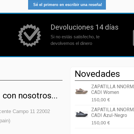
Sé el primero en escribir una reseña!
Devoluciones 14 días
Si no estás satisfecho, te
devolvemos el dinero
Novedades
ZAPATILLA NNORM
CADI Women
 con nosotros...
150,00 €
ZAPATILLA NNORM
icente Campo 11 22002
CADI Azul-Negro
pain)
150,00 €