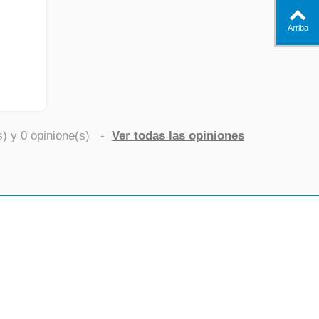
Arriba
s) y
0
opinione(s)
-
Ver todas las opiniones