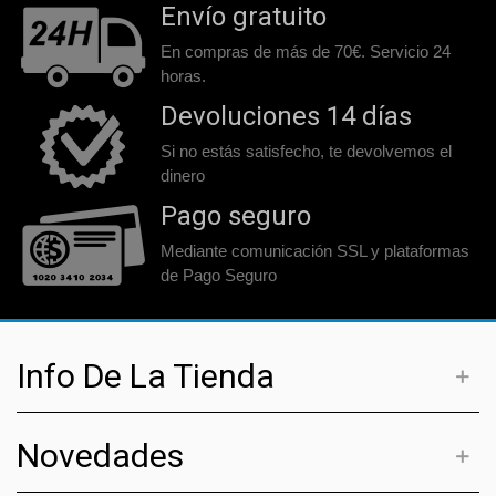
Envío gratuito
En compras de más de 70€. Servicio 24
horas.
Devoluciones 14 días
Si no estás satisfecho, te devolvemos el
dinero
Pago seguro
Mediante comunicación SSL y plataformas
de Pago Seguro
Info De La Tienda
Novedades