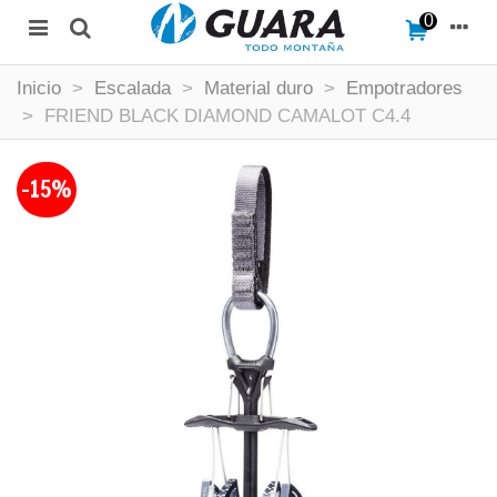
0
Inicio
>
Escalada
>
Material duro
>
Empotradores
>
FRIEND BLACK DIAMOND CAMALOT C4.4
-15%