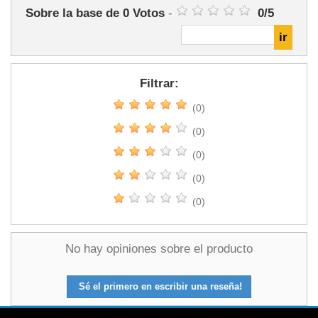
Sobre la base de
0
Votos
-
0
/
5
Filtrar:
(0)
(0)
(0)
(0)
(0)
No hay opiniones sobre el producto
Sé el primero en escribir una reseña!