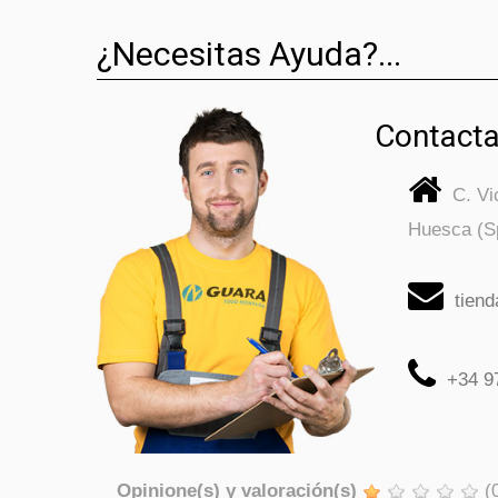
¿Necesitas Ayuda?...
Contacta
C. V
Huesca (S
tien
+34 9
Opinione(s) y valoración(s)
(