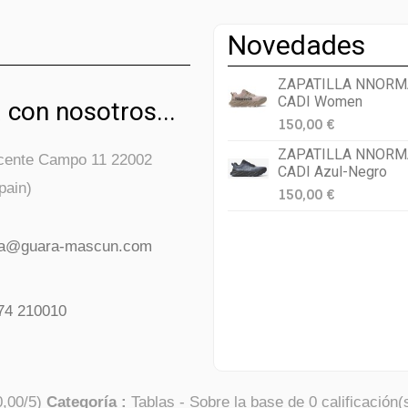
Novedades
ZAPATILLA NNORM
CADI Women
 con nosotros...
150,00 €
ZAPATILLA NNORM
icente Campo 11 22002
CADI Azul-Negro
pain)
150,00 €
da@guara-mascun.com
74 210010
0,00
/
5
)
Categoría :
Tablas
- Sobre la base de
0
calificación(