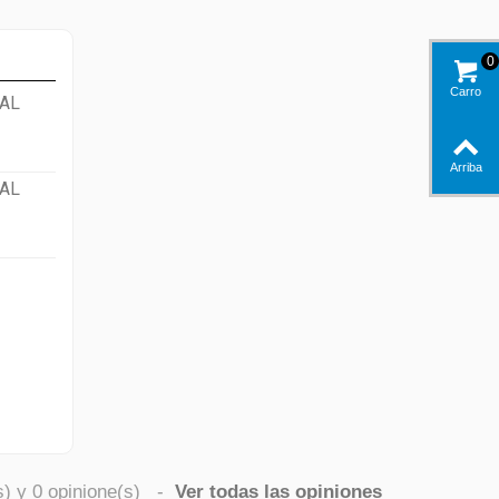
0
Carro
AL
Arriba
AL
s) y
0
opinione(s)
-
Ver todas las opiniones