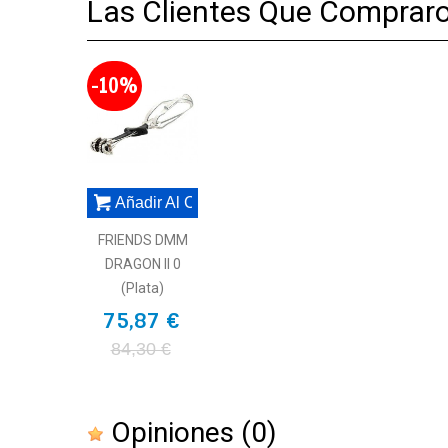
Las Clientes Que Comprar
-10%
Añadir Al Carrito
FRIENDS DMM
DRAGON II 0
(plata)
75,87 €
84,30 €
Opiniones
(0)