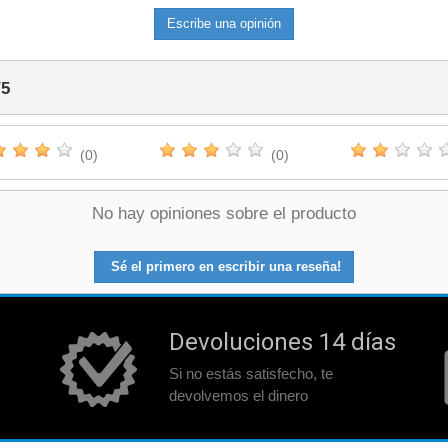
Escribe una opinión
/
5
(0)
(0)
No hay opiniones sobre el producto
Sé el primero en escribir una reseña!
Devoluciones 14 días
Si no estás satisfecho, te
devolvemos el dinero