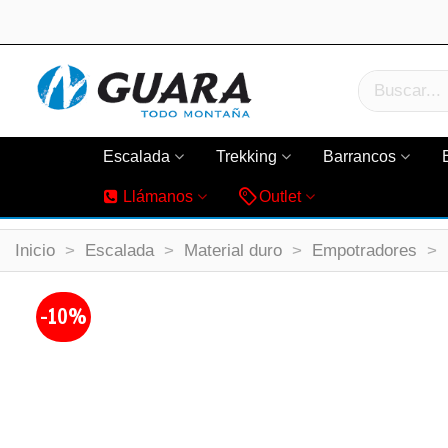
Escalada
Trekking
Barrancos
Llámanos
Outlet
Inicio
>
Escalada
>
Material duro
>
Empotradores
>
-10%