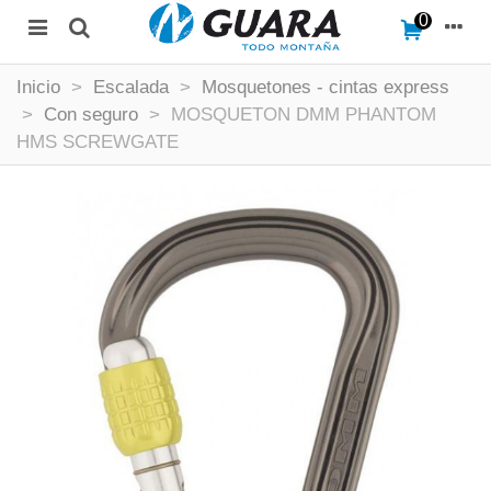
0
Inicio
>
Escalada
>
Mosquetones - cintas express
>
Con seguro
>
MOSQUETON DMM PHANTOM
HMS SCREWGATE