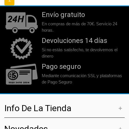
Envío gratuito
En compras de más de 70€. Servicio 24
horas.
Devoluciones 14 días
Si no estás satisfecho, te devolvemos el
dinero
Pago seguro
Mediante comunicación SSL y plataformas
de Pago Seguro
Info De La Tienda
Novedades