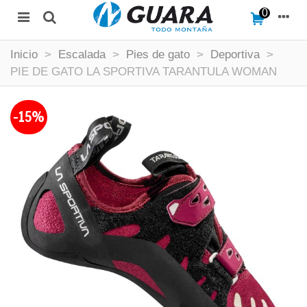
0
Inicio
>
Escalada
>
Pies de gato
>
Deportiva
>
PIE DE GATO LA SPORTIVA TARANTULA WOMAN
-15%