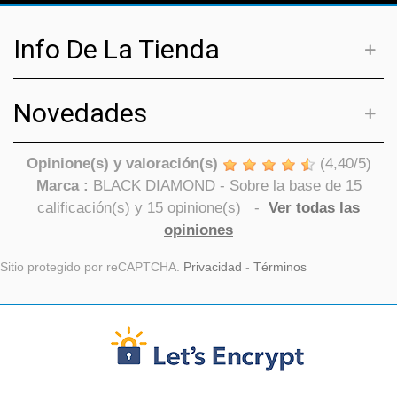
Info De La Tienda
Novedades
Opinione(s) y valoración(s)
(
4,40
/
5
)
Marca :
BLACK DIAMOND
- Sobre la base de
15
calificación(s) y
15
opinione(s)
-
Ver todas las
opiniones
Sitio protegido por reCAPTCHA.
Privacidad
-
Términos