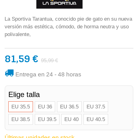
La Sportiva Tarantua, conocido pie de gato en su nueva
versión más estética, cómodo, de horma neutra y uso
polivalente,
81,59 €
95,99 €
Entrega en 24 - 48 horas
Elige talla
EU 35.5
EU 36
EU 36.5
EU 37.5
EU 38.5
EU 39.5
EU 40
EU 40.5
Últimas unidades en stock