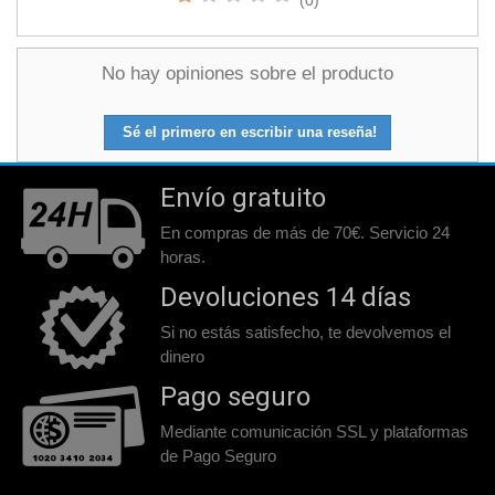
(0)
No hay opiniones sobre el producto
Sé el primero en escribir una reseña!
Envío gratuito
En compras de más de 70€. Servicio 24
horas.
Devoluciones 14 días
Si no estás satisfecho, te devolvemos el
dinero
Pago seguro
Mediante comunicación SSL y plataformas
de Pago Seguro