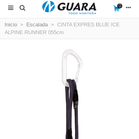
0
Inicio
>
Escalada
>
CINTA EXPRES BLUE ICE
ALPINE RUNNER 055cm