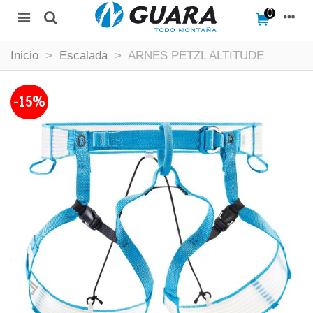
0
Inicio
>
Escalada
>
ARNES PETZL ALTITUDE
-15%