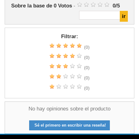
Sobre la base de
0
Votos
-
0
/
5
Filtrar:
(0)
(0)
(0)
(0)
(0)
No hay opiniones sobre el producto
Sé el primero en escribir una reseña!