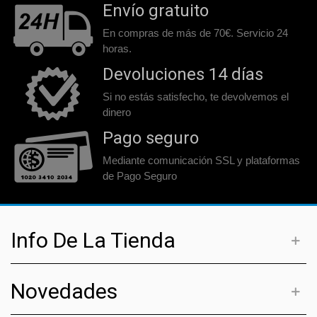
Envío gratuito
En compras de más de 70€. Servicio 24
horas.
Devoluciones 14 días
Si no estás satisfecho, te devolvemos el
dinero
Pago seguro
Mediante comunicación SSL y plataformas
de Pago Seguro
Info De La Tienda
Novedades