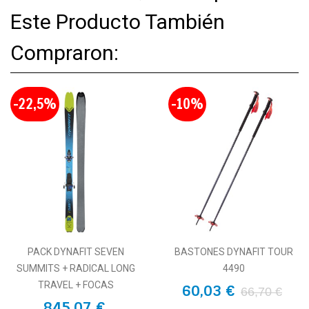
Este Producto También
Compraron:
-22,5%
-10%
PACK DYNAFIT SEVEN
BASTONES DYNAFIT TOUR
SUMMITS + RADICAL LONG
4490
TRAVEL + FOCAS
60,03 €
66,70 €
845,07 €