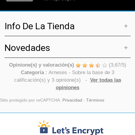
Info De La Tienda
Novedades
Opinione(s) y valoración(s)
(
3,67
/
5
)
Categoría :
Arneses
- Sobre la base de
3
calificación(s) y
3
opinione(s)
-
Ver todas las
opiniones
Sitio protegido por reCAPTCHA.
Privacidad
-
Términos