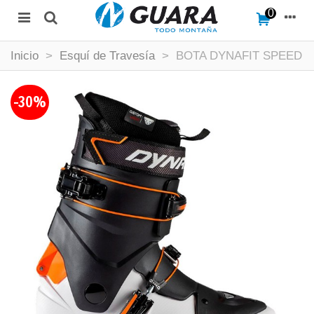
0
Inicio
>
Esquí de Travesía
>
BOTA DYNAFIT SPEED
-30%