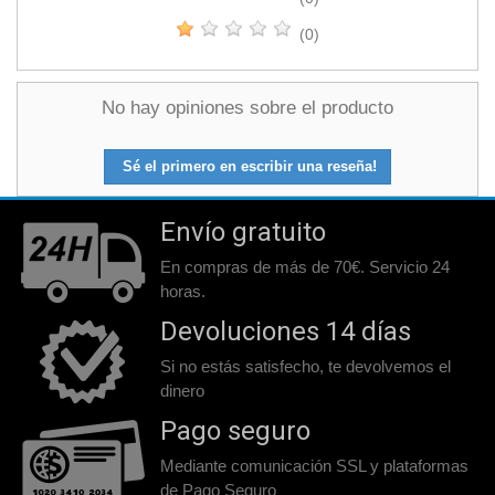
(0)
No hay opiniones sobre el producto
Sé el primero en escribir una reseña!
Envío gratuito
En compras de más de 70€. Servicio 24
horas.
Devoluciones 14 días
Si no estás satisfecho, te devolvemos el
dinero
Pago seguro
Mediante comunicación SSL y plataformas
de Pago Seguro