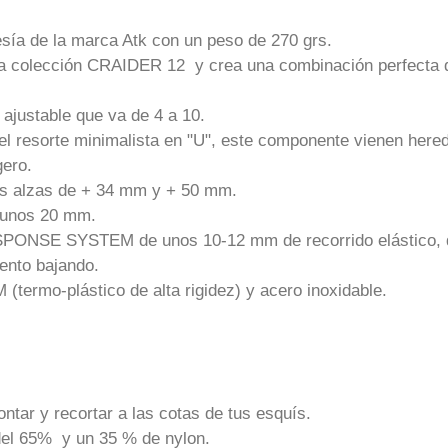
vesía de la marca Atk con un peso de 270 grs.
 la colección CRAIDER 12 y crea una combinación perfecta de 
a ajustable que va de 4 a 10.
or el resorte minimalista en "U", este componente vienen he
gero.
dos alzas de + 34 mm y + 50 mm.
e unos 20 mm.
PONSE SYSTEM de unos 10-12 mm de recorrido elástico, que
ento bajando.
(termo-plástico de alta rigidez) y acero inoxidable.
tar y recortar a las cotas de tus esquís.
del 65% y un 35 % de nylon.