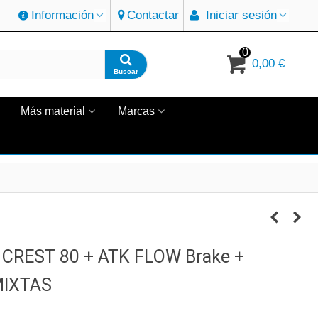
Información
Contactar
Iniciar sesión
0
0,00 €
Buscar
Más material
Marcas
REST 80 + ATK FLOW Brake +
MIXTAS