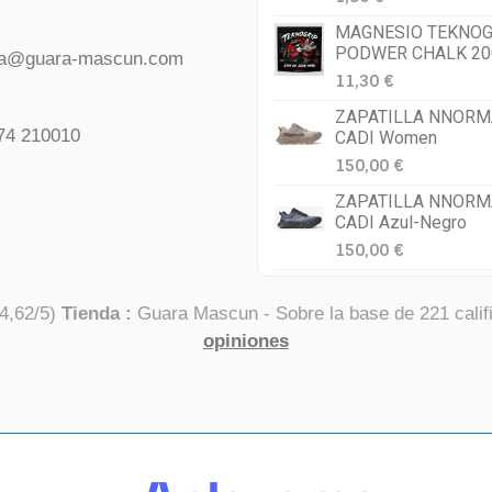
MAGNESIO TEKNOG
PODWER CHALK 20
da@guara-mascun.com
11,30 €
ZAPATILLA NNORM
74 210010
CADI Women
150,00 €
ZAPATILLA NNORM
CADI Azul-Negro
150,00 €
4,62
/
5
)
Tienda :
Guara Mascun
- Sobre la base de
221
calif
opiniones