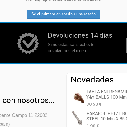
Sé el primero en escribir una reseña!
Devoluciones 14 días
Si no estás satisfecho, te
devolvemos el dinero
Novedades
TABLA ENTRENAMI
Y&Y BALLS 100 Mm
 con nosotros...
30,50 €
PARABOL PETZL B
icente Campo 11 22002
STEEL 10 Mm X 85
pain)
1,90 €