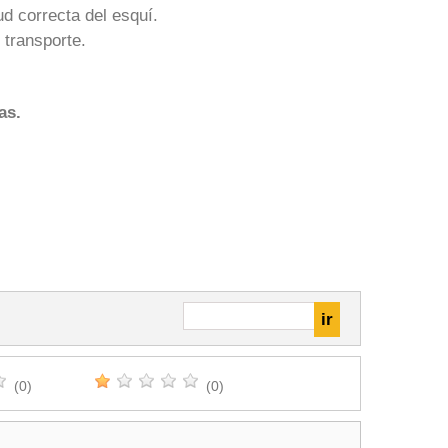
ud correcta del esquí.
 transporte.
as.
(0)
(0)