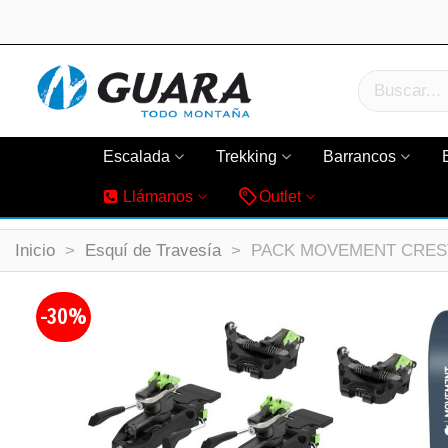
Escalada
Trekking
Barrancos
Llámanos
Outlet
Inicio
>
Esquí de Travesía
>
PACK MOVEMENT CREST 
-30%