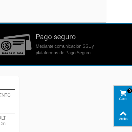
Pago seguro
Mediante comunicación SSL y
plataformas de Pago Seguro
0
ENTO
Carro
OLT
Arriba
 Cm