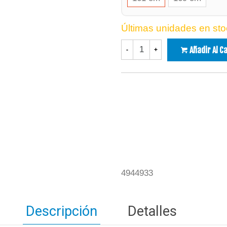
Últimas unidades en sto
Añadir Al C
-
+
4944933
Descripción
Detalles