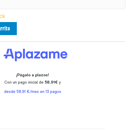
ck
arrito