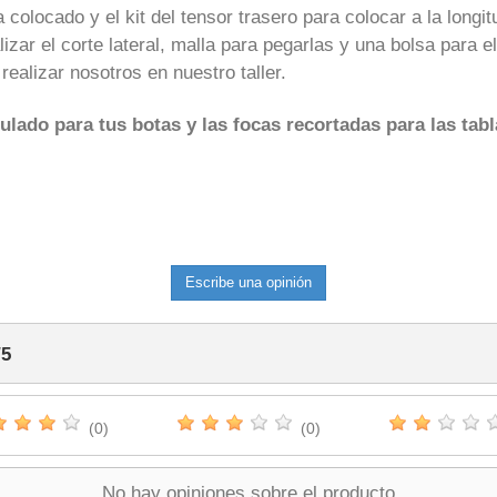
 colocado y el kit del tensor trasero para colocar a la longit
izar el corte lateral, malla para pegarlas y una bolsa para el
ealizar nosotros en nuestro taller.
ado para tus botas y las focas recortadas para las tabl
Escribe una opinión
/
5
(0)
(0)
No hay opiniones sobre el producto