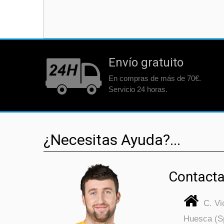
Envío gratuito
En compras de más de 70€.
Servicio 24 horas.
¿Necesitas Ayuda?...
Contacta
C. V
Huesca (S