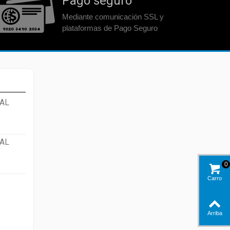
Pago seguro
Mediante comunicación SSL y
plataformas de Pago Seguro
AL
AL
0
Carro
Arriba