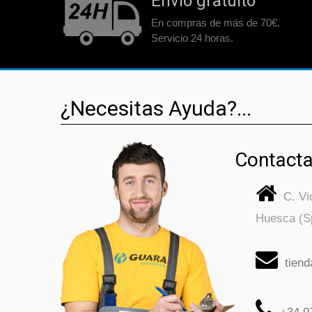
Envío gratuito
En compras de más de 70€.
Servicio 24 horas.
¿Necesitas Ayuda?...
Contacta
C. V
Huesca (S
tien