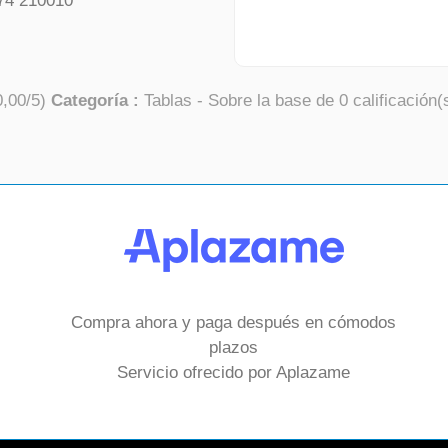
74 210010
0,00
/
5
)
Categoría :
Tablas
- Sobre la base de
0
calificación(
Compra ahora y paga después en cómodos
plazos
Servicio ofrecido por Aplazame