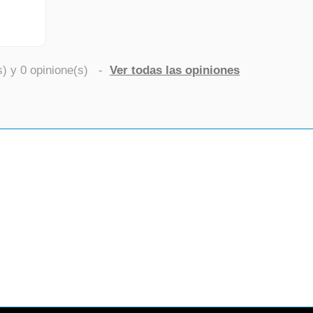
s) y
0
opinione(s)
-
Ver todas las opiniones