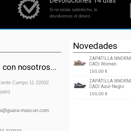
Devoluciones 14 días
Si no estás satisfecho, te
devolvemos el dinero
Novedades
ZAPATILLA NNORM
CADI Women
 con nosotros...
150,00 €
ZAPATILLA NNORM
icente Campo 11 22002
CADI Azul-Negro
pain)
150,00 €
da@guara-mascun.com