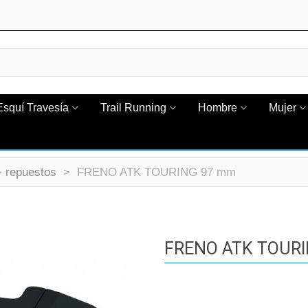
Esquí Travesía
Trail Running
Hombre
Mujer
- repuestos
>
FRENO ATK TOURING 97 mm
FRENO ATK TOUR