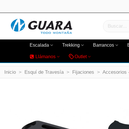
Escalada
Trekking
Barrancos
Llámanos
Outlet
Inicio
>
Esquí de Travesía
>
Fijaciones
>
Accesorios 