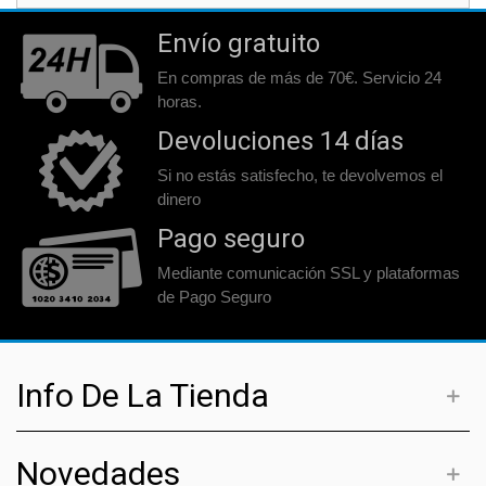
Envío gratuito
En compras de más de 70€. Servicio 24
horas.
Devoluciones 14 días
Si no estás satisfecho, te devolvemos el
dinero
Pago seguro
Mediante comunicación SSL y plataformas
de Pago Seguro
Info De La Tienda
Novedades