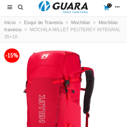
0
Inicio
>
Esquí de Travesía
>
Mochilas
>
Mochilas
travesia
>
MOCHILA MILLET PEUTEREY INTEGRAL
35+10
-15%