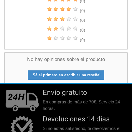
(0)
(0)
(0)
(0)
(0)
No hay opiniones sobre el producto
Sé el primero en escribir una reseña!
Envío gratuito
En compras de más de 70€. Servicio 24
horas.
Devoluciones 14 días
Si no estás satisfecho, te devolvemos el