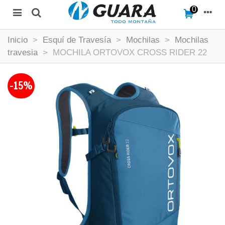
0
Inicio
>
Esquí de Travesía
>
Mochilas
>
Mochilas
travesia
>
MOCHILA ORTOVOX CROSS RIDER 22
-15%