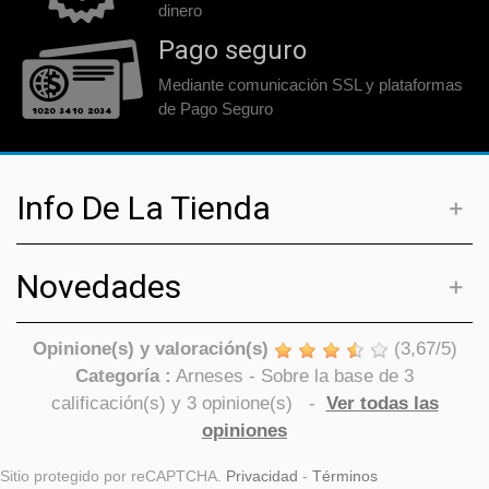
dinero
Pago seguro
Mediante comunicación SSL y plataformas
de Pago Seguro
Info De La Tienda
Novedades
Opinione(s) y valoración(s)
(
3,67
/
5
)
Categoría :
Arneses
- Sobre la base de
3
calificación(s) y
3
opinione(s)
-
Ver todas las
opiniones
Sitio protegido por reCAPTCHA.
Privacidad
-
Términos