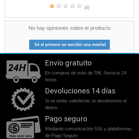
(0)
No hay opiniones sobre el producto
Sé el primero en escribir una reseña!
Envío gratuito
En compras de más de 70€. Servicio 24
horas.
Devoluciones 14 días
Si no estás satisfecho, te devolvemos el
dinero
Pago seguro
Mediante comunicación SSL y plataformas
de Pago Seguro