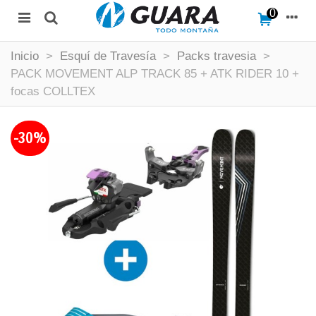
0
Inicio
>
Esquí de Travesía
>
Packs travesia
>
PACK MOVEMENT ALP TRACK 85 + ATK RIDER 10 +
focas COLLTEX
-30%