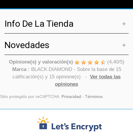
Info De La Tienda
Novedades
Opinione(s) y valoración(s)
(
4,40
/
5
)
Marca :
BLACK DIAMOND
- Sobre la base de
15
calificación(s) y
15
opinione(s)
-
Ver todas las
opiniones
Sitio protegido por reCAPTCHA.
Privacidad
-
Términos