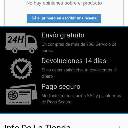
No hay opiniones sobre el producto
Sé el primero en escribir una reseña!
Envío gratuito
En compras de más de 70€. Servicio 24
horas.
Devoluciones 14 días
Si no estás satisfecho, te devolvemos el
dinero
Pago seguro
Mediante comunicación SSL y plataformas
de Pago Seguro
Info De La Tienda