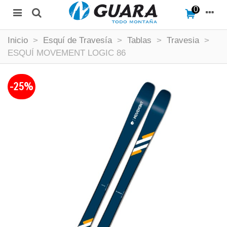
0
Inicio
>
Esquí de Travesía
>
Tablas
>
Travesia
>
ESQUÍ MOVEMENT LOGIC 86
-25%