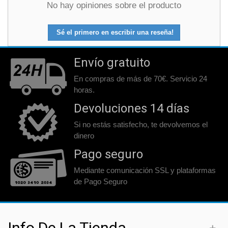
No hay opiniones sobre el producto
Sé el primero en escribir una reseña!
Envío gratuito
En compras de más de 70€. Servicio 24
horas.
Devoluciones 14 días
Si no estás satisfecho, te devolvemos el
dinero
Pago seguro
Mediante comunicación SSL y plataformas
de Pago Seguro
Info De La Tienda