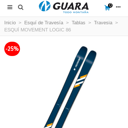
0
Inicio
>
Esquí de Travesía
>
Tablas
>
Travesia
>
ESQUÍ MOVEMENT LOGIC 86
-25%