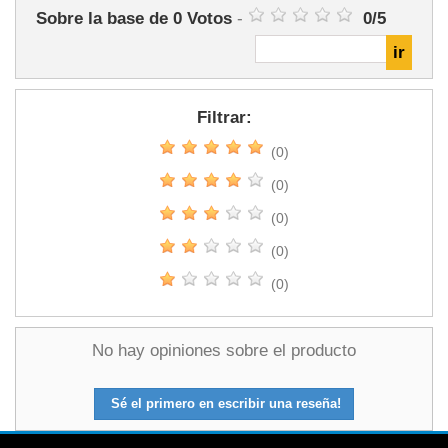
Sobre la base de
0
Votos
-
0
/
5
Filtrar:
(0)
(0)
(0)
(0)
(0)
No hay opiniones sobre el producto
Sé el primero en escribir una reseña!