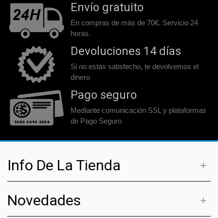
Envío gratuito
En compras de más de 70€. Servicio 24
horas.
Devoluciones 14 días
Si no estás satisfecho, te devolvemos el
dinero
Pago seguro
Mediante comunicación SSL y plataformas
de Pago Seguro
Info De La Tienda
Novedades