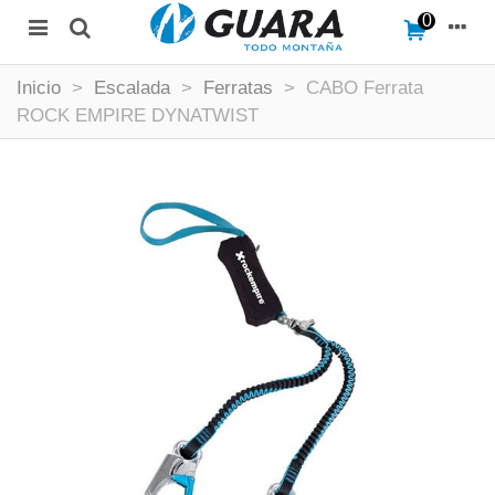
0
Inicio
>
Escalada
>
Ferratas
>
CABO Ferrata
ROCK EMPIRE DYNATWIST