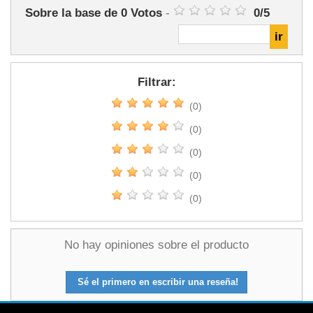
Sobre la base de
0
Votos
-
0
/
5
Filtrar:
(0)
(0)
(0)
(0)
(0)
No hay opiniones sobre el producto
Sé el primero en escribir una reseña!