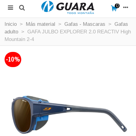
0
Inicio
>
Más material
>
Gafas - Mascaras
>
Gafas
adulto
>
GAFA JULBO EXPLORER 2.0 REACTIV High
Mountain 2-4
-10%