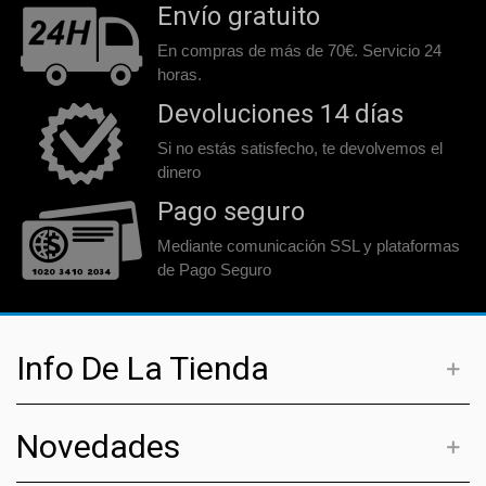
Envío gratuito
En compras de más de 70€. Servicio 24
horas.
Devoluciones 14 días
Si no estás satisfecho, te devolvemos el
dinero
Pago seguro
Mediante comunicación SSL y plataformas
de Pago Seguro
Info De La Tienda
Novedades