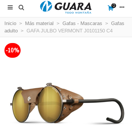
0
Inicio
>
Más material
>
Gafas - Mascaras
>
Gafas
adulto
>
GAFA JULBO VERMONT J0101150 C4
-10%