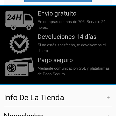
Envío gratuito
En compras de más de 70€. Servicio 24
horas.
Devoluciones 14 días
Si no estás satisfecho, te devolvemos el
dinero
Pago seguro
Mediante comunicación SSL y plataformas
de Pago Seguro
Info De La Tienda