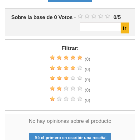
Sobre la base de
0
Votos
-
0
/
5
Filtrar:
(0)
(0)
(0)
(0)
(0)
No hay opiniones sobre el producto
Sé el primero en escribir una reseña!