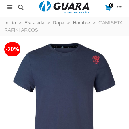
0
Inicio
>
Escalada
>
Ropa
>
Hombre
>
CAMISETA
RAFIKI ARCOS
-20%