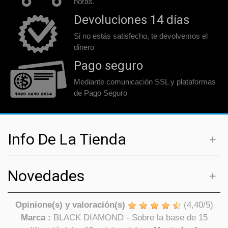
horas.
Devoluciones 14 días
Si no estás satisfecho, te devolvemos el
dinero
Pago seguro
Mediante comunicación SSL y plataformas
de Pago Seguro
Info De La Tienda
Novedades
Opinione(s) y valoración(s)
(
4,40
/
5
)
Marca :
BLACK DIAMOND
- Sobre la base de
15