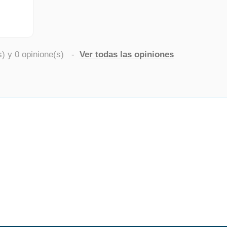
s) y
0
opinione(s)
-
Ver todas las opiniones