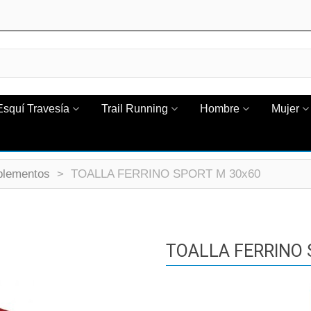
Esquí Travesía
Trail Running
Hombre
Mujer
lementos
>
TOALLA FERRINO SPORT M 30x60
TOALLA FERRINO 