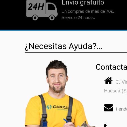
Envío gratuito
En compras de más de 70€.
Servicio 24 horas.
¿Necesitas Ayuda?...
Contacta
C. V
Huesca (S
tien