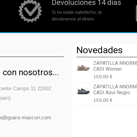
Devoluciones 14 días
Si no estás satisfecho, te
devolvemos el dinero
Novedades
ZAPATILLA NNORM
CADI Women
 con nosotros...
150,00 €
ZAPATILLA NNORM
icente Campo 11 22002
CADI Azul-Negro
pain)
150,00 €
da@guara-mascun.com