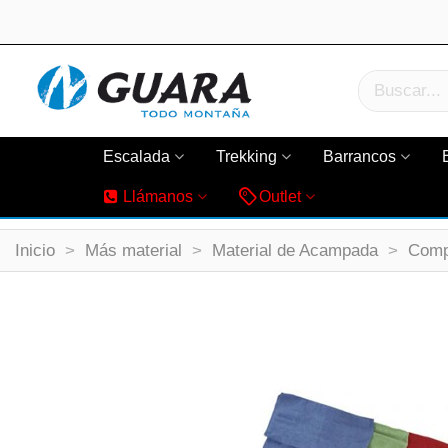
Escalada
Trekking
Barrancos
Llámanos
Outlet
Inicio
>
Más material
>
Material de Acampada
>
Comp