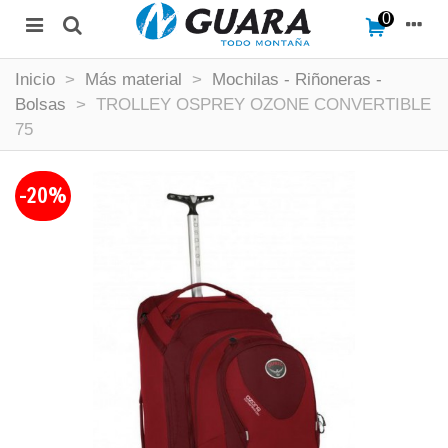
0
Inicio
>
Más material
>
Mochilas - Riñoneras -
Bolsas
>
TROLLEY OSPREY OZONE CONVERTIBLE
75
-20%