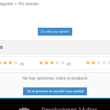
algodón + 4% elastán
Escribe una opinión
/
5
(0)
(0)
No hay opiniones sobre el producto
Sé el primero en escribir una reseña!
Devoluciones 14 días