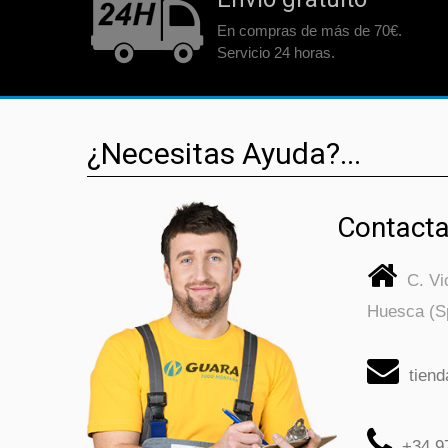
En compras de más de 70€.
Servicio 24 horas.
¿Necesitas Ayuda?...
Contacta
C. V
Huesca (S
tien
+34 9