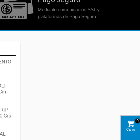
Mediante comunicación SSL y
plataformas de Pago Seguro
ENTO
OLT
 Cm
RIP
0 Grs
0
Carro
AL