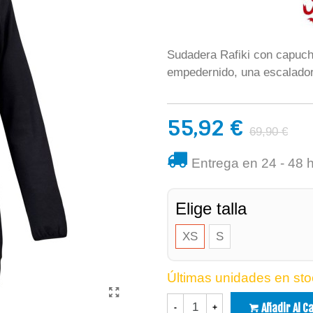
Sudadera Rafiki con capuch
empedernido, una escalador
55,92 €
69,90 €
Entrega en 24 - 48 
Elige talla
XS
S
Últimas unidades en sto
Añadir Al C
-
+