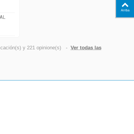
Arriba
AL
icación(s) y
221
opinione(s)
-
Ver todas las