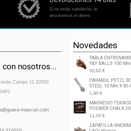
Si no estás satisfecho, te
devolvemos el dinero
Novedades
TABLA ENTRENAMI
Y&Y BALLS 100 Mm
 con nosotros...
30,50 €
PARABOL PETZL B
icente Campo 11 22002
STEEL 10 Mm X 85
pain)
1,90 €
MAGNESIO TEKNOG
PODWER CHALK 20
da@guara-mascun.com
11,30 €
ZAPATILLA NNORM
74 210010
CADI Women