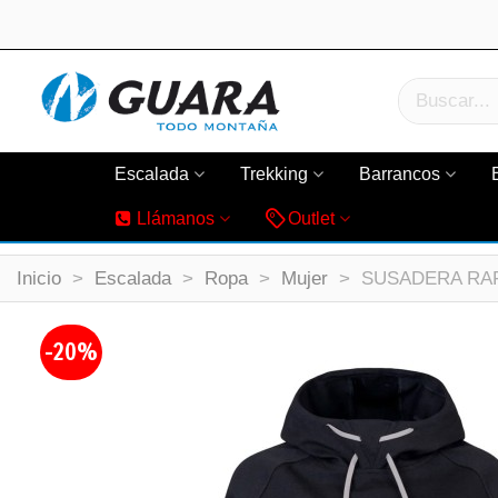
Escalada
Trekking
Barrancos
Llámanos
Outlet
Inicio
>
Escalada
>
Ropa
>
Mujer
>
SUSADERA RAFI
-20%