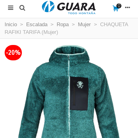
0
Inicio
>
Escalada
>
Ropa
>
Mujer
>
CHAQUETA
RAFIKI TARIFA (Mujer)
-20%