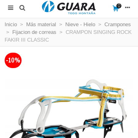
0
Inicio
>
Más material
>
Nieve - Hielo
>
Crampones
>
Fijacion de correas
>
CRAMPON SINGING ROCK
FAKIR III CLASSIC
-10%