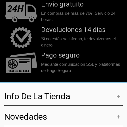
Envío gratuito
En compras de más de 70€. Servicio 24
horas.
Devoluciones 14 días
Si no estás satisfecho, te devolvemos el
dinero
Pago seguro
Mediante comunicación SSL y plataformas
de Pago Seguro
Info De La Tienda
Novedades