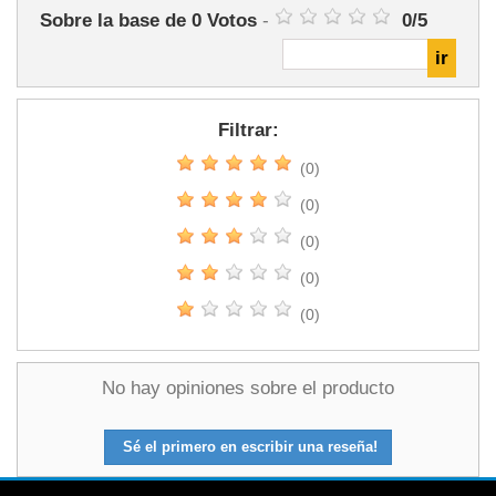
Sobre la base de
0
Votos
-
0
/
5
Filtrar:
(0)
(0)
(0)
(0)
(0)
No hay opiniones sobre el producto
Sé el primero en escribir una reseña!