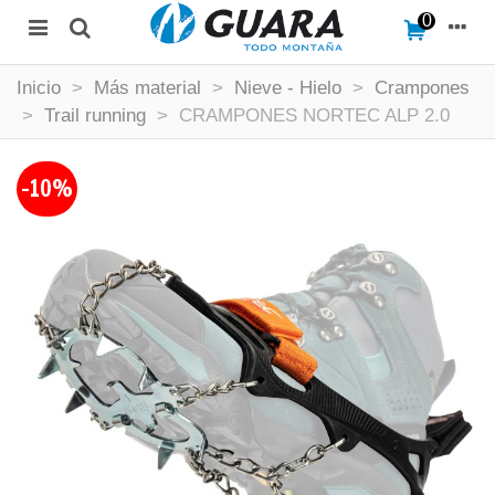
0
Inicio
>
Más material
>
Nieve - Hielo
>
Crampones
>
Trail running
>
CRAMPONES NORTEC ALP 2.0
-10%