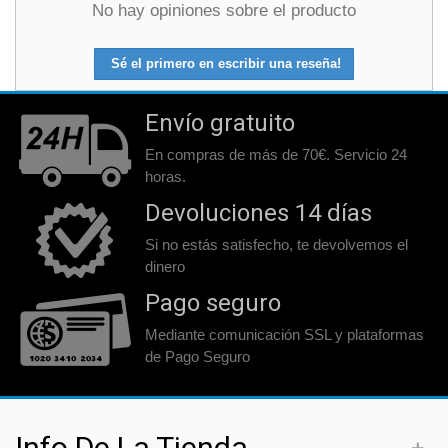
No hay opiniones sobre el producto
Sé el primero en escribir una reseña!
Envío gratuito
En compras de más de 70€. Servicio 24
horas.
Devoluciones 14 días
Si no estás satisfecho, te devolvemos el
dinero
Pago seguro
Mediante comunicación SSL y plataformas
de Pago Seguro
Info De La Tienda