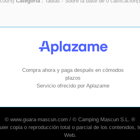
0,00
/
5
)
Categoría :
Tablas
- Sobre la base de
0
calificación(
Compra ahora y paga después en cómodos
plazos
Servicio ofrecido por Aplazame
© www.guara-mascun.com / © Camping Mascun S.L. ®
er copia o reproducción total o parcial de los contenidos, te
Web.