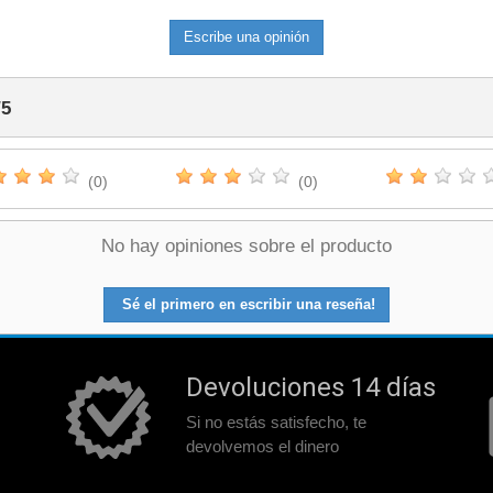
Escribe una opinión
/
5
(0)
(0)
No hay opiniones sobre el producto
Sé el primero en escribir una reseña!
Devoluciones 14 días
Si no estás satisfecho, te
devolvemos el dinero