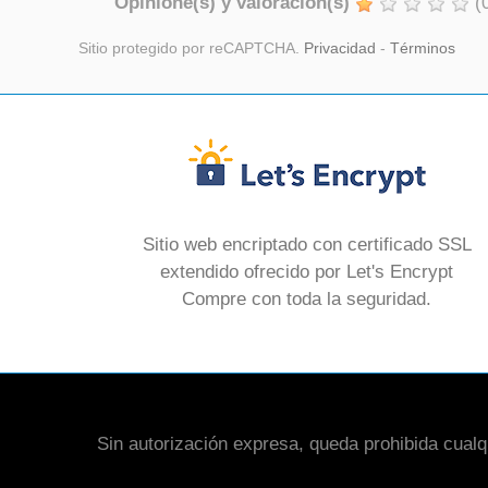
Opinione(s) y valoración(s)
(
Sitio protegido por reCAPTCHA.
Privacidad
-
Términos
Sitio web encriptado con certificado SSL
extendido ofrecido por Let's Encrypt
Compre con toda la seguridad.
Sin autorización expresa, queda prohibida cualqui