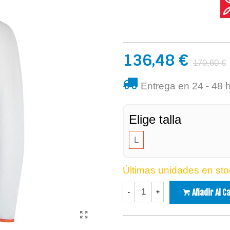
136,48 €
170,60 €
Entrega en 24 - 48 
Elige talla
L
Últimas unidades en sto
Añadir Al C
-
+