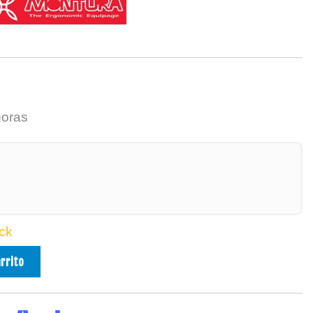
horas
ck
arrito