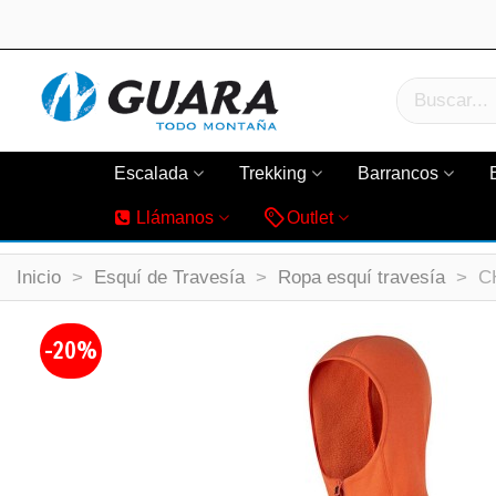
Escalada
Trekking
Barrancos
Llámanos
Outlet
Inicio
>
Esquí de Travesía
>
Ropa esquí travesía
>
C
-20%