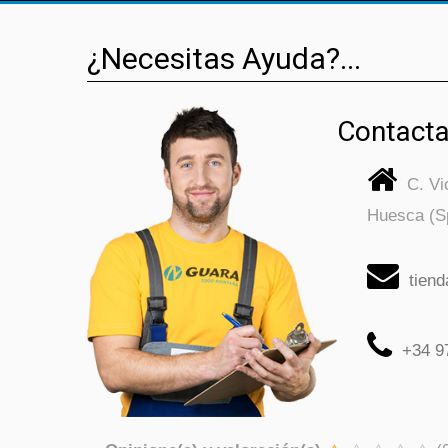
¿Necesitas Ayuda?...
Contacta
C. V
Huesca (S
tien
+34 9