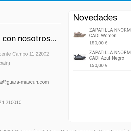
Novedades
ZAPATILLA NNORM
CADI Women
 con nosotros...
150,00 €
ZAPATILLA NNORM
icente Campo 11 22002
CADI Azul-Negro
pain)
150,00 €
da@guara-mascun.com
74 210010