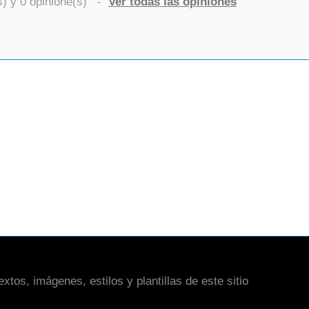
s) y
0
opinione(s)
-
Ver todas las opiniones
xtos, imágenes, estilos y plantillas de este sitio