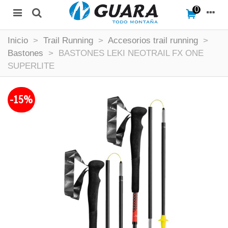
0
Inicio
>
Trail Running
>
Accesorios trail running
>
Bastones
>
BASTONES LEKI NEOTRAIL FX ONE
SUPERLITE
-15%