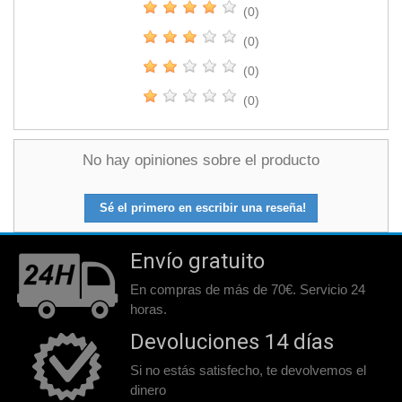
(0)
(0)
(0)
(0)
No hay opiniones sobre el producto
Sé el primero en escribir una reseña!
Envío gratuito
En compras de más de 70€. Servicio 24
horas.
Devoluciones 14 días
Si no estás satisfecho, te devolvemos el
dinero