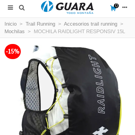
0
Inicio
>
Trail Running
>
Accesorios trail running
>
Mochilas
>
MOCHILA RAIDLIGHT RESPONSIV 15L
-15%