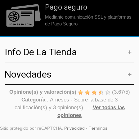
Pago seguro
Mediante comunicación SSL y plataformas
de Pago Seguro
Info De La Tienda
Novedades
Opinione(s) y valoración(s)
(
3,67
/
5
)
Categoría :
Arneses
- Sobre la base de
3
calificación(s) y
3
opinione(s)
-
Ver todas las
opiniones
Sitio protegido por reCAPTCHA.
Privacidad
-
Términos