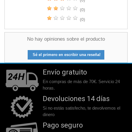
(0)
(0)
(0)
No hay opiniones sobre el producto
Sé el primero en escribir una reseña!
Envío gratuito
En compras de más de 70€. Servicio 24
horas.
Devoluciones 14 días
Si no estás satisfecho, te devolvemos el
dinero
Pago seguro