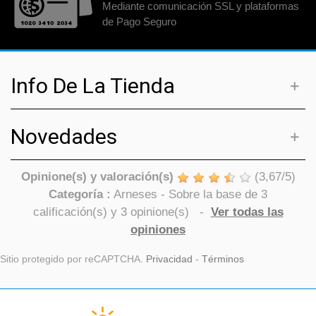
Mediante comunicación SSL y plataformas
de Pago Seguro
Info De La Tienda
Novedades
Opinione(s) y valoración(s)
(
3,67
/
5
)
Categoría :
Arneses
- Sobre la base de
3
calificación(s) y
3
opinione(s)
-
Ver todas las
opiniones
Sitio protegido por reCAPTCHA.
Privacidad
-
Términos