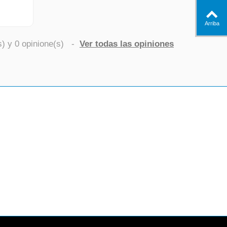
Arriba
s) y
0
opinione(s)
-
Ver todas las opiniones