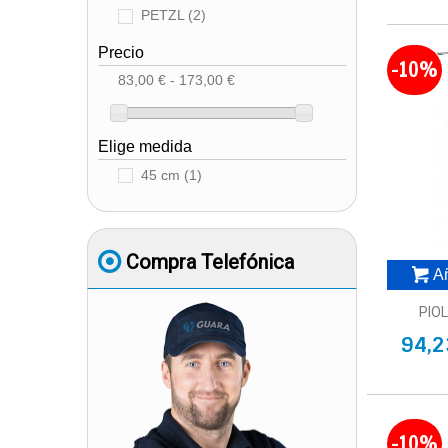
PETZL
(2)
Precio
-10%
83,00 € - 173,00 €
Elige medida
45 cm
(1)
Compra Telefónica
Añ
PIO
94,2
-10%