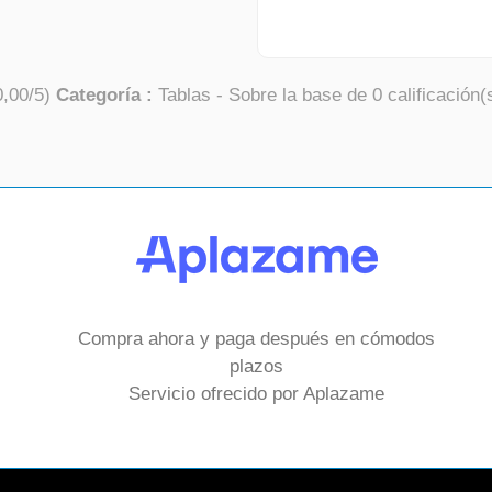
0,00
/
5
)
Categoría :
Tablas
- Sobre la base de
0
calificación(
Compra ahora y paga después en cómodos
plazos
Servicio ofrecido por Aplazame