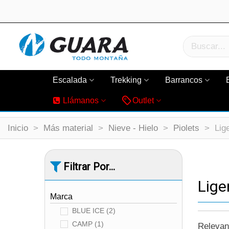
Escalada
Trekking
Barrancos
Llámanos
Outlet
Inicio
>
Más material
>
Nieve - Hielo
>
Piolets
>
Lig
Filtrar Por...
Lige
Marca
BLUE ICE
(2)
CAMP
(1)
Releva