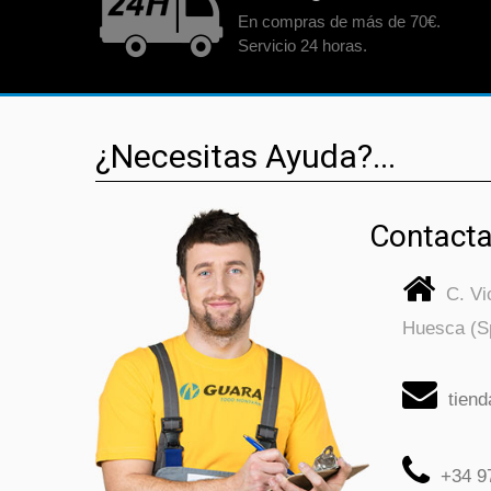
En compras de más de 70€.
Servicio 24 horas.
¿Necesitas Ayuda?...
Contacta
C. V
Huesca (S
tien
+34 9