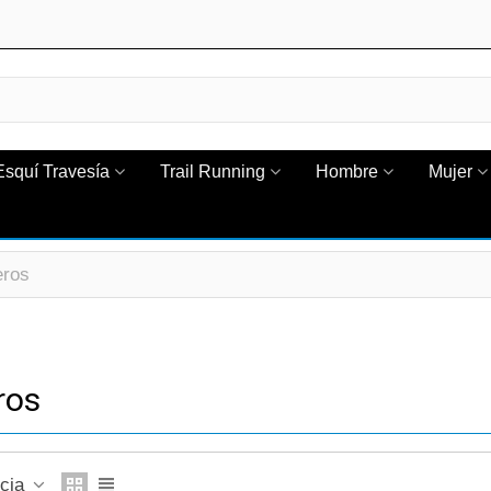
Esquí Travesía
Trail Running
Hombre
Mujer
eros
ros
ncia