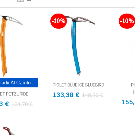
-10%
-10%
adir Al Carrito
PIOLET BLUE ICE BLUEBIRD
P
133,38 €
LET PETZL RIDE
148,20 €
155,
3 €
104,70 €