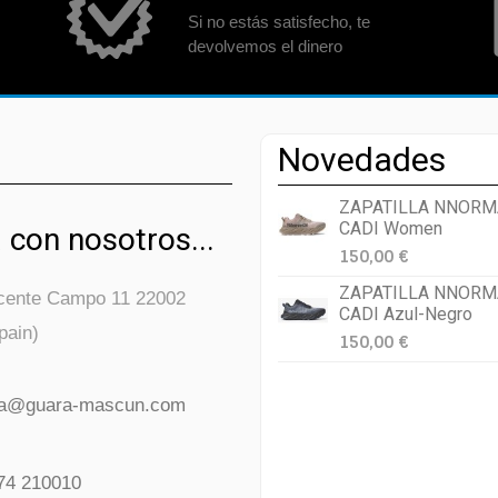
Si no estás satisfecho, te
devolvemos el dinero
Novedades
ZAPATILLA NNORM
CADI Women
 con nosotros...
150,00 €
ZAPATILLA NNORM
icente Campo 11 22002
CADI Azul-Negro
pain)
150,00 €
da@guara-mascun.com
74 210010