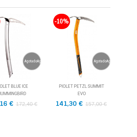
-10%
AgotadoAgotado
AgotadoAgotado
IOLET BLUE ICE
PIOLET PETZL SUMMIT
HUMMINGBIRD
EVO
16 €
141,30 €
172,40 €
157,00 €