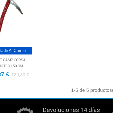
adir Al Carrito
ET CAMP CORSA
OTECH 50 CM
37 €
129,30 €
1
-5 de 5 productos
Devoluciones 14 días