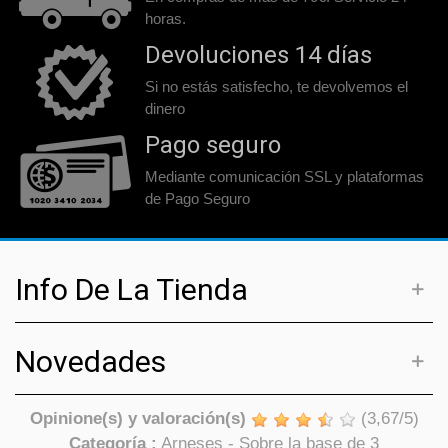
horas.
Devoluciones 14 días
Si no estás satisfecho, te devolvemos el
dinero
Pago seguro
Mediante comunicación SSL y plataformas
de Pago Seguro
Info De La Tienda
Novedades
Opinione(s) y valoración(s)
(
3,67
/
5
)
Categoría :
Arneses
- Sobre la base de
3