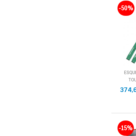
-50%
ESQU
TOU
374,
-15%