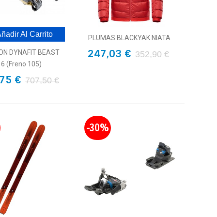
ñadir Al Carrito
PLUMAS BLACKYAK NIATA
247,03 €
ION DYNAFIT BEAST
352,90 €
16 (freno 105)
75 €
707,50 €
-30%