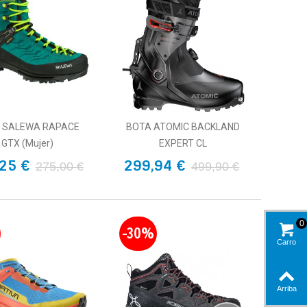
 SALEWA RAPACE
BOTA ATOMIC BACKLAND
GTX (mujer)
EXPERT CL
25 €
299,94 €
275,00 €
499,90 €
0
-30%
Carro
Arriba