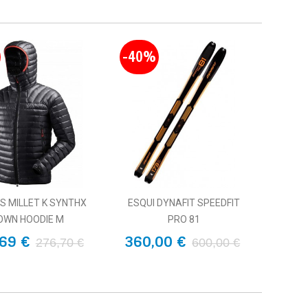
-40%
S MILLET K SYNTHX
ESQUI DYNAFIT SPEEDFIT
OWN HOODIE M
PRO 81
69 €
360,00 €
276,70 €
600,00 €