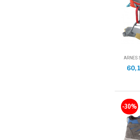
ARNES 
60,
-30%