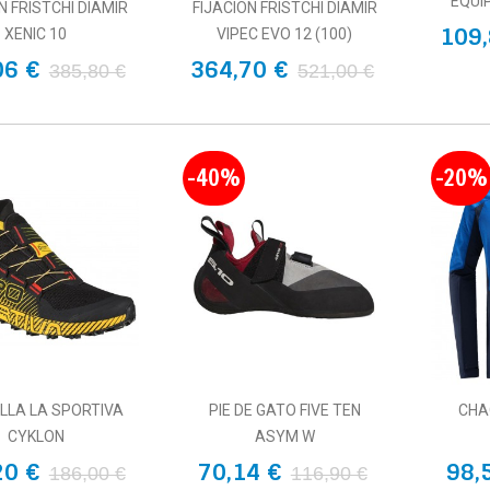
EQUI
N FRISTCHI DIAMIR
FIJACION FRISTCHI DIAMIR
109,
XENIC 10
VIPEC EVO 12 (100)
06 €
364,70 €
385,80 €
521,00 €
-40%
-20%
LLA LA SPORTIVA
PIE DE GATO FIVE TEN
CHA
CYKLON
ASYM W
20 €
70,14 €
98,
186,00 €
116,90 €