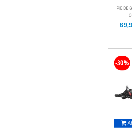
PIE DE 
C
69,
-30%
Añ