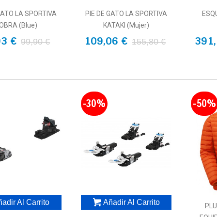
GATO LA SPORTIVA
PIE DE GATO LA SPORTIVA
ESQ
OBRA (blue)
KATAKI (Mujer)
93 €
109,06 €
391,
99,90 €
155,80 €
-30%
-50%
adir Al Carrito
Añadir Al Carrito
PL