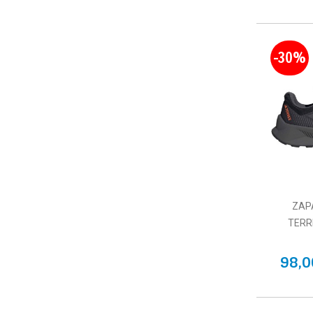
-30%
ZAP
TERR
98,0