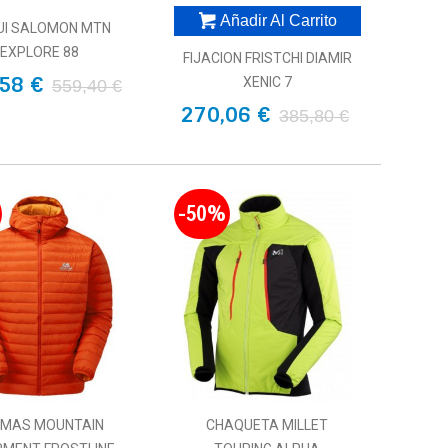
Añadir Al Carrito
UI SALOMON MTN
EXPLORE 88
FIJACION FRISTCHI DIAMIR
58 €
XENIC 7
559,40 €
270,06 €
385,80 €
-50%
UMAS MOUNTAIN
CHAQUETA MILLET