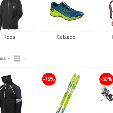
Ropa
Calzado
ncia
-75%
-50%