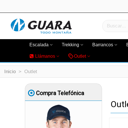
Escalada
Trekking
Barrancos
Llámanos
Outlet
Inicio
>
Outlet
Compra Telefónica
Outl