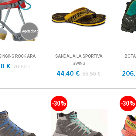
AgotadoAgotado
SINGING ROCK ARA
SANDALIA LA SPORTIVA
BOTA
SWING
18 €
70,80 €
44,40 €
206,
55,50 €
-30%
-30%