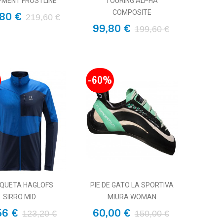
PMENT FROSTLINE
TOURING ALPHA
COMPOSITE
80 €
219,60 €
99,80 €
199,60 €
-60%
QUETA HAGLOFS
PIE DE GATO LA SPORTIVA
SIRRO MID
MIURA WOMAN
56 €
60,00 €
123,20 €
150,00 €