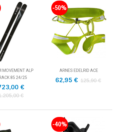
-50%
I MOVEMENT ALP
ARNES EDELRID ACE
RACK 85 24/25
62,95 €
125,90 €
723,00 €
1.205,00 €
-40%