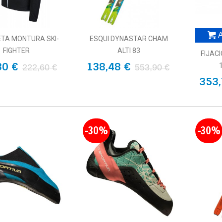
A
TA MONTURA SKI-
ESQUI DYNASTAR CHAM
FIGHTER
ALTI 83
FIJAC
30 €
138,48 €
222,60 €
553,90 €
353,
-30%
-30%