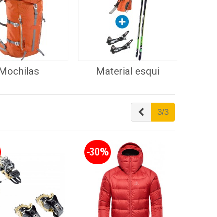
Mochilas
Material esqui
Anterior
3/3
-30%