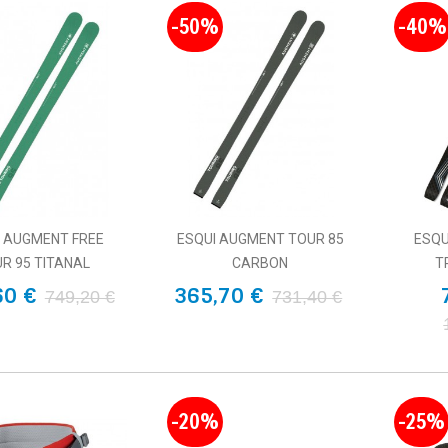
-50%
-40%
I AUGMENT FREE
ESQUI AUGMENT TOUR 85
ESQU
R 95 TITANAL
CARBON
T
60 €
365,70 €
749,20 €
731,40 €
-20%
-25%