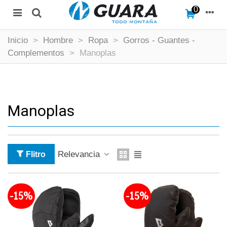
0
Inicio
>
Hombre
>
Ropa
>
Gorros - Guantes -
Complementos
>
Manoplas
Manoplas
Relevancia
Flitro
-15%
-15%