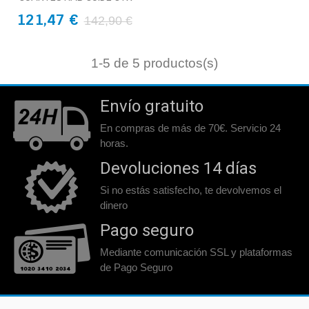
121,47 €
142,90 €
1
-5 de 5 productos(s)
Envío gratuito
En compras de más de 70€. Servicio 24
horas.
Devoluciones 14 días
Si no estás satisfecho, te devolvemos el
dinero
Pago seguro
Mediante comunicación SSL y plataformas
de Pago Seguro