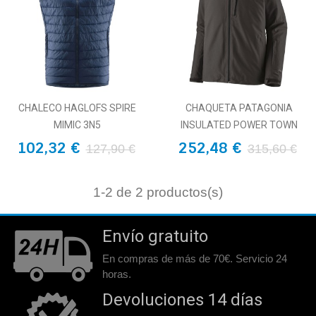
CHALECO HAGLOFS SPIRE
CHAQUETA PATAGONIA
MIMIC 3N5
INSULATED POWER TOWN
102,32 €
252,48 €
127,90 €
315,60 €
1
-2 de 2 productos(s)
Envío gratuito
En compras de más de 70€. Servicio 24
horas.
Devoluciones 14 días