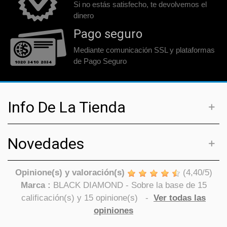
Si no estás satisfecho, te devolvemos el
dinero
Pago seguro
Mediante comunicación SSL y plataformas
de Pago Seguro
Info De La Tienda
Novedades
Opinione(s) y valoración(s)
(
4,40
/
5
)
Marca :
BLACK DIAMOND
- Sobre la base de
15
calificación(s) y
15
opinione(s)
-
Ver todas las
opiniones