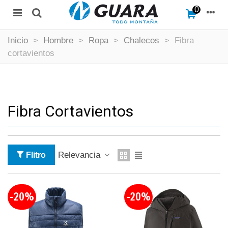
0
Inicio
>
Hombre
>
Ropa
>
Chalecos
>
Fibra
cortavientos
Fibra Cortavientos
Relevancia
Flitro
-20%
-20%