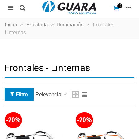
0
Inicio
>
Escalada
>
Iluminación
>
Frontales -
Linternas
Frontales - Linternas
Relevancia
Flitro
-20%
-20%