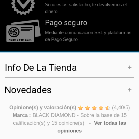
Si no estás satisfecho, te devolvemos el
dinero
Pago seguro
Mediante comunicación SSL y plataformas
de Pago Seguro
Info De La Tienda
Novedades
Opinione(s) y valoración(s)
(
4,40
/
5
)
Marca :
BLACK DIAMOND
- Sobre la base de
15
calificación(s) y
15
opinione(s)
-
Ver todas las
opiniones