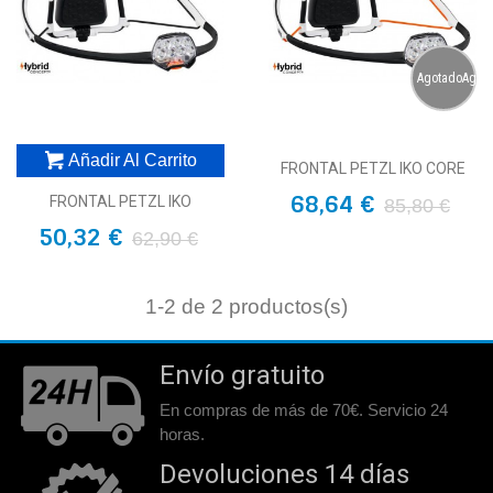
AgotadoAgot
Añadir Al Carrito
FRONTAL PETZL IKO CORE
68,64 €
FRONTAL PETZL IKO
85,80 €
50,32 €
62,90 €
1
-2 de 2 productos(s)
Envío gratuito
En compras de más de 70€. Servicio 24
horas.
Devoluciones 14 días